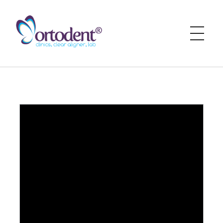
Ortodent
Klinika Ortodent powstała w 2004 roku. Dzięki pasji i wiedzy naszego zespołu stworzyliśmy miejsce, gdzie przez ponad 20 lat świadczymy kompleksowe usługi stomatologiczne i chcemy dawać naszym Pacjentom piękne uśmiechy.