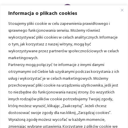
Informacja o plikach cookies
Stosujemy pliki cookie w celu zapewnienia prawidłowego i
sprawnego funkcjonowania serwisu. Możemy również
wykorzystywać pliki cookies w celach analitycznych. Informacje
o tym, jak korzystasz z naszej witryny, mogą być
wykorzystywane przez partnerów społecznościowych w celach
Rzeszów
marketingowych.
Partnerzy mogą połączyć te informacje z innymi danymi
otrzymanymi od Ciebie lub uzyskanymi podczas korzystania z ich
poniedziałek - piątek: 08:00–20:00
usług i wykorzystać je w celach marketingowych. Możemy
ul. Powstańców Listopadowych 2b
przechowywać pliki cookie na urządzeniu użytkownika, jeśli jest
35-606 Rzeszów
to niezbędne do funkcjonowania naszej strony. Do wszystkich
+48 453 697 413
innych rodzajów plików cookie potrzebujemy Twojej zgody,
+48 453 697 412
którą możesz wyrazić, klikając „Zaakceptuj”. Jeżeli chcesz
dostosować swoje zgody dla nas kliknij „Zarządzaj cookies”.
+48 17 859 49 21
Wyrażoną zgodę możesz wycofać w każdym momencie,
zmieniając wybrane ustawienia. Korzystanie z plików cookie we