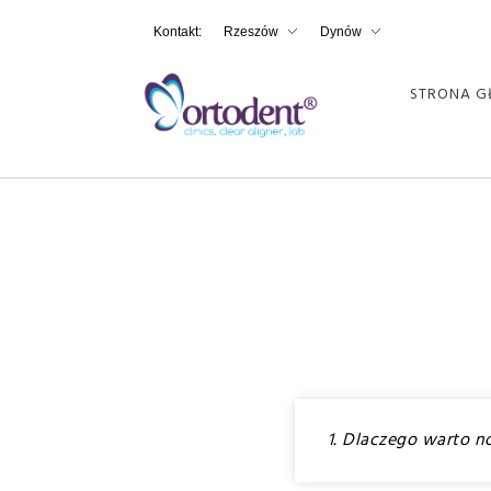
Kontakt:
Rzeszów
Dynów
STRONA 
Ortodent
Klinika Ortodent powstała w 2004 roku. Dzięki pasji i wiedzy naszego zespołu stworzyliśmy miejsce, gdzie przez ponad 20 lat świadczymy kompleksowe usługi stomatologiczne i chcemy dawać naszym Pacjentom piękne uśmiechy.
1. Dlaczego warto n