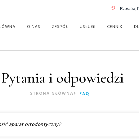
Rzeszów, 
GŁÓWNA
O NAS
ZESPÓŁ
USŁUGI
CENNIK
D
Pytania i odpowiedzi
STRONA GŁÓWNA
FAQ
osić aparat ortodontyczny?