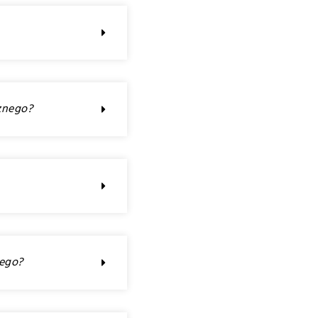
znego?
nego?